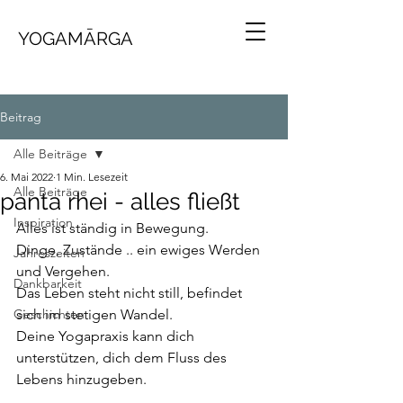
YOGAMĀRGA
Beitrag
Alle Beiträge
6. Mai 2022
1 Min. Lesezeit
Alle Beiträge
panta rhei - alles fließt
Inspiration
Alles ist ständig in Bewegung. 
Dinge, Zustände .. ein ewiges Werden 
Jahreszeiten
und Vergehen. 
Dankbarkeit
Das Leben steht nicht still, befindet 
Geschichten
sich im stetigen Wandel. 
Deine Yogapraxis kann dich 
unterstützen, dich dem Fluss des 
Lebens hinzugeben. 