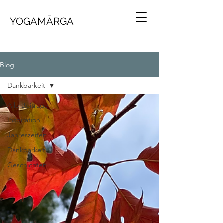
YOGAMĀRGA
Blog
Dankbarkeit
Alle Beiträge
Inspiration
Jahreszeiten
Dankbarkeit
Geschichten