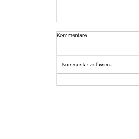
Kommentare
Herbst-Energie
Kommentar verfassen...