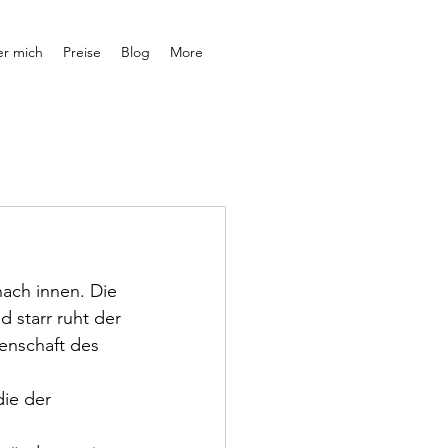
r mich
Preise
Blog
More
ach innen. Die 
d starr ruht der 
enschaft des 
ie der 