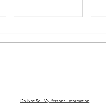
Jahresthema statt Vorsatz
Acht
Fred
Do Not Sell My Personal Information