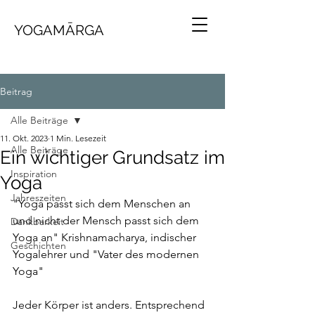
YOGAMĀRGA
Beitrag
Alle Beiträge
11. Okt. 2023
1 Min. Lesezeit
Alle Beiträge
Ein wichtiger Grundsatz im
Inspiration
Yoga
Jahreszeiten
"Yoga passt sich dem Menschen an 
und nicht der Mensch passt sich dem 
Dankbarkeit
Yoga an" Krishnamacharya, indischer 
Geschichten
Yogalehrer und "Vater des modernen 
Yoga"
Jeder Körper ist anders. Entsprechend 